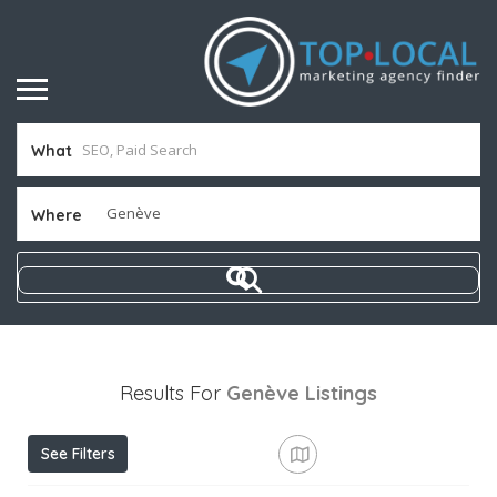
What
Where
Results For
Genève
Listings
See Filters